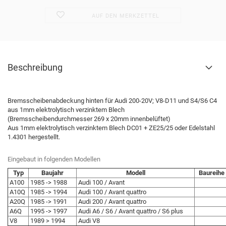
AUF DEN MERKZETTEL
Beschreibung
Bremsscheibenabdeckung hinten für Audi 200-20V; V8-D11 und S4/S6 C4
aus 1mm elektrolytisch verzinktem Blech
(Bremsscheibendurchmesser 269 x 20mm innenbelüftet)
Aus 1mm elektrolytisch verzinktem Blech DC01 + ZE25/25 oder Edelstahl
1.4301 hergestellt.
Eingebaut in folgenden Modellen
Typ
Baujahr
Modell
Baureihe
A100
1985 -> 1988
Audi 100 / Avant
A10Q
1985 -> 1994
Audi 100 / Avant quattro
A20Q
1985 -> 1991
Audi 200 / Avant quattro
A6Q
1995 -> 1997
Audi A6 / S6 / Avant quattro / S6 plus
V8
1989 > 1994
Audi V8