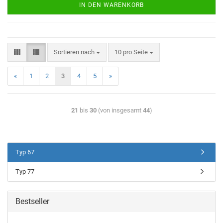
IN DEN WARENKORB
Sortieren nach
10 pro Seite
«
1
2
3
4
5
»
21
bis
30
(von insgesamt
44
)
Typ 67
Typ 77
Bestseller