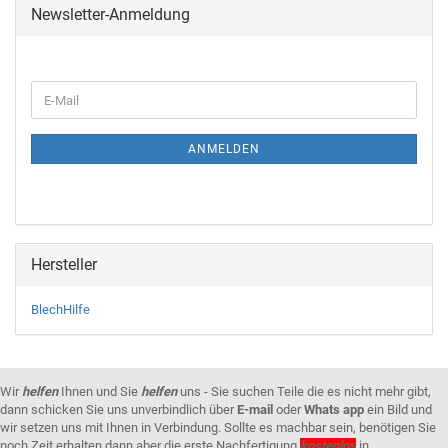
Newsletter-Anmeldung
ANMELDEN
Hersteller
BlechHilfe
Wir
helfen
Ihnen und Sie
helfen
uns - Sie suchen Teile die es nicht mehr gibt,
dann schicken Sie uns unverbindlich über
E-mail
oder
Whats app
ein Bild und
wir setzen uns mit Ihnen in Verbindung. Sollte es machbar sein, benötigen Sie
noch Zeit erhalten dann aber die erste Nachfertigung
kostenlos
in