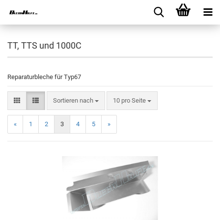
TT, TTS und 1000C
Reparaturbleche für Typ67
Sortieren nach
10 pro Seite
«
1
2
3
4
5
»